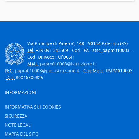
Via Principe di Paternò, 148 - 90144 Palermo (PA)
Tel.
+39 091 343509 - Cod. iPA: istsc_papm010003 -
Cod. Univoco: UfO6SH
MAIL:
papm010003@istruzione.it
PEC:
papm010003@pec.istruzione.it
-
Cod.Mecc.
PAPM010003
-
C.F.
80016800825
INFORMAZIONI
INFORMATIVA SUI COOKIES
SICUREZZA
NOTE LEGALI
MAPPA DEL SITO