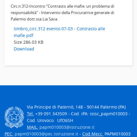
Circ.n.312-Incontro “Contrasto alle mafie: un problema di
responsabilità” - Intervento della Procuratrice generale di
Palermo dott.ssa Lia Sava.
timbro_circ.312 evento 07-03 - Contrasto alle
mafie.pdf
Size:
286.03 KB
Download
Via Principe di Paternò, 148 - 90144 Palermo (PA)
Tel.
+39 091 343509 - Cod. iPA: istsc_papm010003 -
Cod. Univoco: UfO6SH
MAIL:
papm010003@istruzione.it
PEC:
papm010003@pec.istruzione.it
-
Cod.Mecc.
PAPM010003