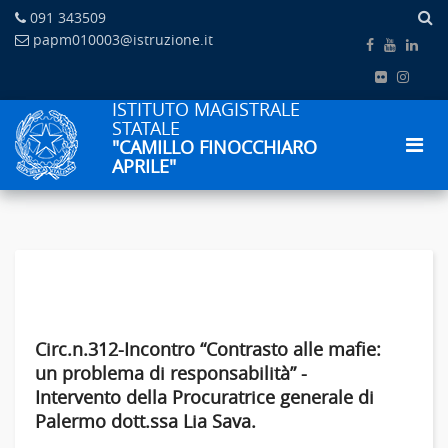
091 343509
papm010003@istruzione.it
ISTITUTO MAGISTRALE
STATALE
"CAMILLO FINOCCHIARO
APRILE"
Circ.n.312-Incontro “Contrasto alle mafie:
un problema di responsabilità” -
Intervento della Procuratrice generale di
Palermo dott.ssa Lia Sava.