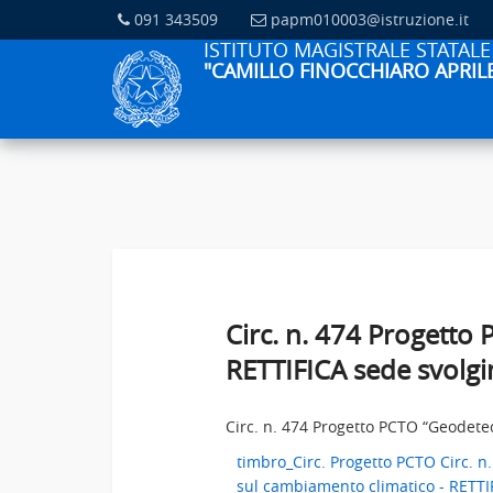
091 343509
papm010003@istruzione.it
ISTITUTO MAGISTRALE STATALE
"CAMILLO FINOCCHIARO APRIL
Circ. n. 474 Progetto
RETTIFICA sede svolgi
Circ. n. 474 Progetto PCTO “Geodete
timbro_Circ. Progetto PCTO Circ. n
sul cambiamento climatico - RETTIF