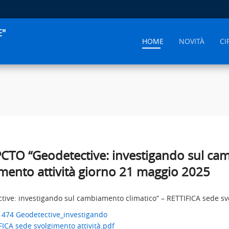
E"
HOME
NOVITÀ
CI
 PCTO “Geodetective: investigando sul ca
mento attività giorno 21 maggio 2025
ctive: investigando sul cambiamento climatico” – RETTIFICA sede sv
. 474 Geodetective_investigando
ICA sede svolgimento attività.pdf