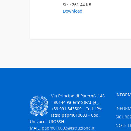
Size:
261.44 KB
Download
INFORM
Via Principe di Paternò, 148
- 90144 Palermo (PA)
Tel.
INFORM
+39 091 343509 - Cod. iPA:
istsc_papm010003 - Cod.
SICURE
Univoco: UfO6SH
NOTE L
MAIL:
papm010003@istruzione.it