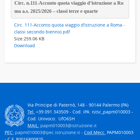
Circ. n.111-Acconto quota viaggio d’istruzione a Ro
ma a.s. 2025/2026 – classi terze e quarte 
Circ. 111-Acconto quota viaggio d’istruzione a Roma -
classi secondo biennio.pdf
Size:
259.06 KB
Download
Via Principe di Paternò, 148 - 90144 Palermo (PA)
Tel.
+39 091 343509 - Cod. iPA: istsc_papm010003 -
Cod. Univoco: UfO6SH
MAIL:
papm010003@istruzione.it
PEC:
papm010003@pec.istruzione.it
-
Cod.Mecc.
PAPM010003
-
C.F.
80016800825