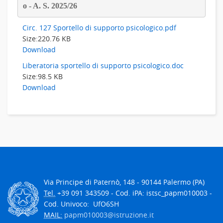
o - A. S. 2025/26 
Circ. 127 Sportello di supporto psicologico.pdf
Size:
220.76 KB
Download
Liberatoria sportello di supporto psicologico.doc
Size:
98.5 KB
Download
Via Principe di Paternò, 148 - 90144 Palermo (PA)
Tel.
+39 091 343509 - Cod. iPA: istsc_papm010003 -
Cod. Univoco: UfO6SH
MAIL:
papm010003@istruzione.it