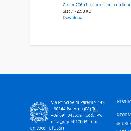
Circ.n.206-chiusura scuola ordinan
Size:
172.98 KB
Download
INFORM
Via Principe di Paternò, 148
- 90144 Palermo (PA)
Tel.
INFORM
+39 091 343509 - Cod. iPA:
istsc_papm010003 - Cod.
SICURE
Univoco: UfO6SH