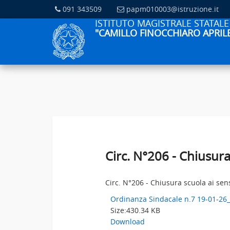
091 343509
papm010003@istruzione.it
ISTITUTO MAGISTRALE STATALE
"CAMILLO FINOCCHIARO APRIL
Circ. N°206 - Chiusur
Circ. N°206 - Chiusura scuola ai sen
Ordinanza Sindacale n.7 19-01-26
Size:
430.34 KB
Download